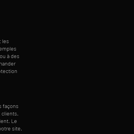
 les
exemples
 ou à des
emander
otection
es façons
 clients.
ient. Le
votre site.