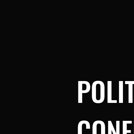
POLI
CONF